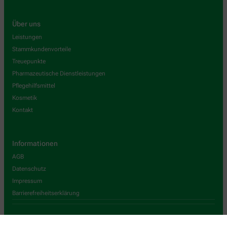
Über uns
Leistungen
Stammkundenvorteile
Treuepunkte
Pharmazeutische Dienstleistungen
Pflegehilfsmittel
Kosmetik
Kontakt
Informationen
AGB
Datenschutz
Impressum
Barrierefreiheitserklärung