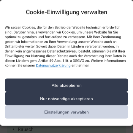
Biochemie / Schüssler Salzen
Erweiterte Medikationsberatung
Cookie-Einwilligung verwalten
Homöopathie
Kosmetik und Hautpflege
Wir setzen Cookies, die für den Betrieb der Website technisch erforderlich
sind. Darüber hinaus verwenden wir Cookies, um unsere Website für Sie
Naturheilkunde
optimal zu gestalten und fortlaufend zu verbessern. Mit Ihrer Zustimmung
Polymedikation
geben wir Informationen zu Ihrer Verwendung unserer Website auch an
Drittanbieter weiter. Soweit dabei Daten in Ländern verarbeitet werden, in
denen kein angemessenes Datenschutzniveau besteht, stimmen Sie mit Ihrer
Einwilligung zur Nutzung dieser Dienste auch der Verarbeitung Ihrer Daten in
diesen Ländern gem. Artikel 49 Abs. 1 lit. a DSGVO zu. Weitere Informationen
können Sie unserer
Datenschutzerklärung
entnehmen.
Alle akzeptieren
Spezialisierungen
Nur notwendige akzeptieren
Biochemie/Schüssler Salze
Einstellungen verwalten
Nuxe
Orthomol
Rausch