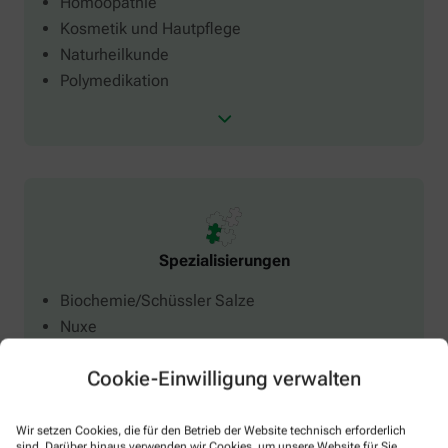
Homöopathie
Kosmetik und Hautpflege
Naturheilkunde
Polymedikation
Spezialisierungen
Biochemie/Schüssler Salze
Nuxe
Orthomol
Cookie-Einwilligung verwalten
Rausch
Wala
Bionorica
Wir setzen Cookies, die für den Betrieb der Website technisch erforderlich
sind. Darüber hinaus verwenden wir Cookies, um unsere Website für Sie