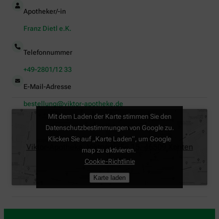
Apotheker/-in
Franz Dietl e.K.
Telefonnummer
+49-2801/12 33
E-Mail-Adresse
bestellung@viktor-apotheke.de
Mit dem Laden der Karte stimmen Sie den
Datenschutzbestimmungen von Google zu.
Klicken Sie auf „Karte Laden“, um Google
Viktor-Apotheke, Viktorstraße 15, 46509 Xanten
map zu aktivieren.
Cookie-Richtlinie
Karte laden